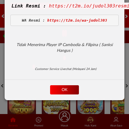
Link Resmi :
https://t2m.io/judol303resm
WA Resmi : 
https://t2m.io/wa-judol303
HOT GAMES
SLOTS
LIVE CASINO
RACE
TOGEL
OL
Game Populer
Tidak Menerima Player IP Cambodia & Filipina ( Sanksi
Hangus )
Customer Service Livechat
(Melayani 24 Jam)
GATES OF OLYMPUS POP
BANG GACOR 1000
NEZHA 2
OK
FORTUNE GEMS 500
MAHJONG WAYS
GATES OF OLYMPUS 1000
Beranda
Promosi
Masuk
Hub. Kami
Akun Saya