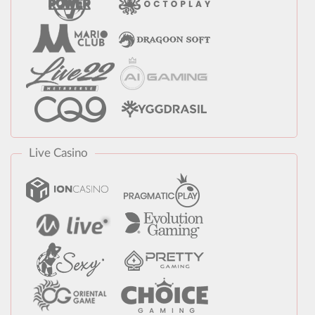
Live Casino