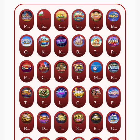
Pirate's Tresure
Speedy Andar Bahar
Colour Game
Ladder Game
Jhandi Munda
Bola Tangkas
Olympus Glory
KM Virtual Animal Race
KM Marble Knockout
Belangkai 2
Thai Hi Lo 2
Pusoy
Plinko
Cockfighting Arena
Egyptian Mines
Teen Patti Blitz
Max Keno
KM Virtual Treadmill Racing
Thai Fish Prawn Crab
Fan Tan Classic
Interstellar Run
Chicken Crossy
7 Up 7 Down Rush
Elite Aviator Club
Bai Buu
Dice Duet
Teen Patti
32 Cards
Baccarat
Cash Rocket