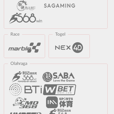
Race
Togel
Olahraga