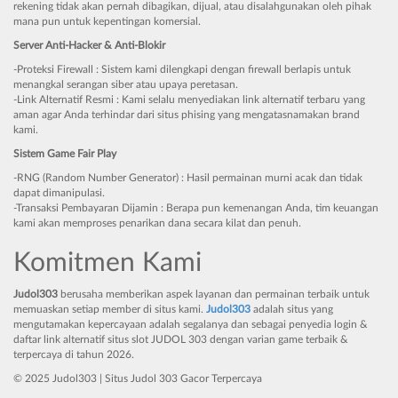
rekening tidak akan pernah dibagikan, dijual, atau disalahgunakan oleh pihak
mana pun untuk kepentingan komersial.
Server Anti-Hacker & Anti-Blokir
-Proteksi Firewall : Sistem kami dilengkapi dengan firewall berlapis untuk
menangkal serangan siber atau upaya peretasan.
-Link Alternatif Resmi : Kami selalu menyediakan link alternatif terbaru yang
aman agar Anda terhindar dari situs phising yang mengatasnamakan brand
kami.
Sistem Game Fair Play
-RNG (Random Number Generator) : Hasil permainan murni acak dan tidak
dapat dimanipulasi.
-Transaksi Pembayaran Dijamin : Berapa pun kemenangan Anda, tim keuangan
kami akan memproses penarikan dana secara kilat dan penuh.
Komitmen Kami
Judol303
berusaha memberikan aspek layanan dan permainan terbaik untuk
memuaskan setiap member di situs kami.
Judol303
adalah situs yang
mengutamakan kepercayaan adalah segalanya dan sebagai penyedia login &
daftar link alternatif situs slot JUDOL 303 dengan varian game terbaik &
terpercaya di tahun 2026.
© 2025 Judol303 | Situs Judol 303 Gacor Terpercaya