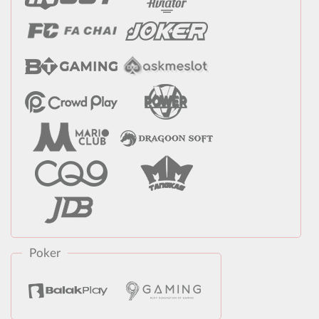
Poker