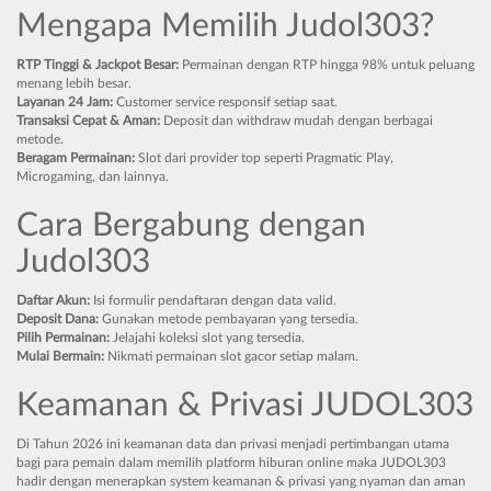
Mengapa Memilih Judol303?
RTP Tinggi & Jackpot Besar:
Permainan dengan RTP hingga 98% untuk peluang
menang lebih besar.
Layanan 24 Jam:
Customer service responsif setiap saat.
Transaksi Cepat & Aman:
Deposit dan withdraw mudah dengan berbagai
metode.
Beragam Permainan:
Slot dari provider top seperti Pragmatic Play,
Microgaming, dan lainnya.
Cara Bergabung dengan
Judol303
Daftar Akun:
Isi formulir pendaftaran dengan data valid.
Deposit Dana:
Gunakan metode pembayaran yang tersedia.
Pilih Permainan:
Jelajahi koleksi slot yang tersedia.
Mulai Bermain:
Nikmati permainan slot gacor setiap malam.
Keamanan & Privasi JUDOL303
Di Tahun 2026 ini keamanan data dan privasi menjadi pertimbangan utama
bagi para pemain dalam memilih platform hiburan online maka JUDOL303
hadir dengan menerapkan system keamanan & privasi yang nyaman dan aman