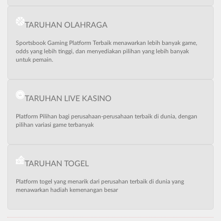
TARUHAN OLAHRAGA
Sportsbook Gaming Platform Terbaik menawarkan lebih banyak game,
odds yang lebih tinggi, dan menyediakan pilihan yang lebih banyak
untuk pemain.
TARUHAN LIVE KASINO
Platform Pilihan bagi perusahaan-perusahaan terbaik di dunia, dengan
pilihan variasi game terbanyak
TARUHAN TOGEL
Platform togel yang menarik dari perusahan terbaik di dunia yang
menawarkan hadiah kemenangan besar