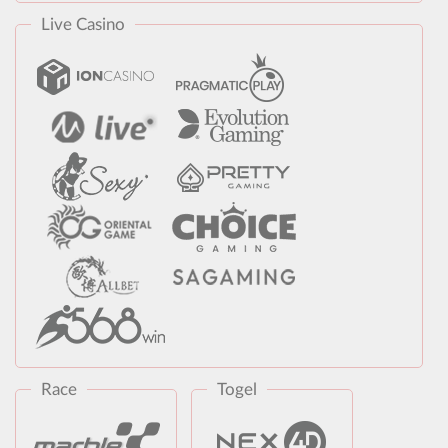
Live Casino
Race
Togel