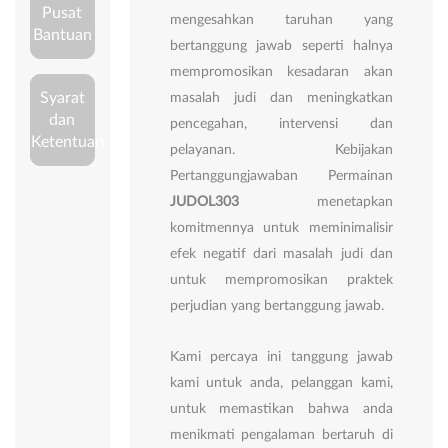
Pusat
mengesahkan taruhan yang
Bantuan
bertanggung jawab seperti halnya
mempromosikan kesadaran akan
Syarat
masalah judi dan meningkatkan
dan
pencegahan, intervensi dan
Ketentuan
pelayanan. Kebijakan
Pertanggungjawaban Permainan
JUDOL303
menetapkan
komitmennya untuk meminimalisir
efek negatif dari masalah judi dan
untuk mempromosikan praktek
perjudian yang bertanggung jawab.
Kami percaya ini tanggung jawab
kami untuk anda, pelanggan kami,
untuk memastikan bahwa anda
menikmati pengalaman bertaruh di