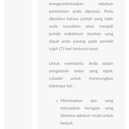
mengkonfirmasikan sebelum
permintaan anda diproses. Perlu
diketahui bahwa jumlah yang telah
anda masukkan akan menjadi
jumlah maksimum taruhan yang
dapat anda pasang pada periode
tujuh (7) hari berturut-turut.
Untuk membantu Anda dalam
pengaturan batas yang tepat,
cobalah untuk merenungkan
beberapa hal :
Menetapkan apa yang
merupakan kerugian yang
diterima sebelum mulai untuk
berjudi.