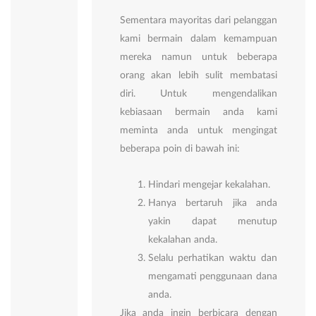
Sementara mayoritas dari pelanggan
kami bermain dalam kemampuan
mereka namun untuk beberapa
orang akan lebih sulit membatasi
diri. Untuk mengendalikan
kebiasaan bermain anda kami
meminta anda untuk mengingat
beberapa poin di bawah ini:
Hindari mengejar kekalahan.
Hanya bertaruh jika anda
yakin dapat menutup
kekalahan anda.
Selalu perhatikan waktu dan
mengamati penggunaan dana
anda.
Jika anda ingin berbicara dengan