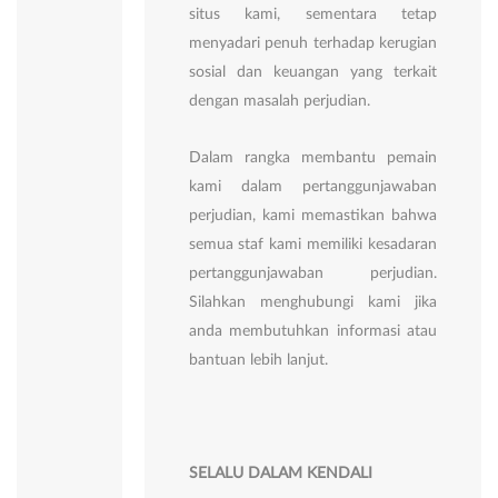
situs kami, sementara tetap
menyadari penuh terhadap kerugian
sosial dan keuangan yang terkait
dengan masalah perjudian.
Dalam rangka membantu pemain
kami dalam pertanggunjawaban
perjudian, kami memastikan bahwa
semua staf kami memiliki kesadaran
pertanggunjawaban perjudian.
Silahkan menghubungi kami jika
anda membutuhkan informasi atau
bantuan lebih lanjut.
SELALU DALAM KENDALI