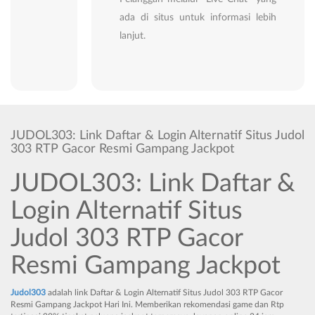
ada di situs untuk informasi lebih
lanjut.
JUDOL303: Link Daftar & Login Alternatif Situs Judol
303 RTP Gacor Resmi Gampang Jackpot
JUDOL303: Link Daftar &
Login Alternatif Situs
Judol 303 RTP Gacor
Resmi Gampang Jackpot
Judol303
adalah link Daftar & Login Alternatif Situs Judol 303 RTP Gacor
Resmi Gampang Jackpot Hari Ini. Memberikan rekomendasi game dan Rtp