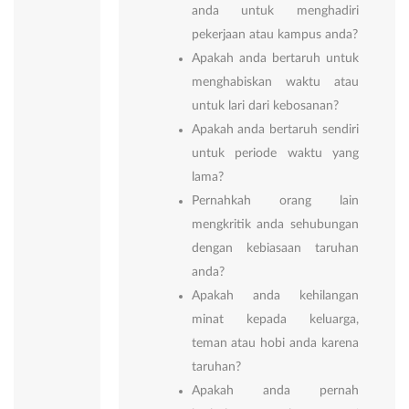
anda untuk menghadiri
pekerjaan atau kampus anda?
Apakah anda bertaruh untuk
menghabiskan waktu atau
untuk lari dari kebosanan?
Apakah anda bertaruh sendiri
untuk periode waktu yang
lama?
Pernahkah orang lain
mengkritik anda sehubungan
dengan kebiasaan taruhan
anda?
Apakah anda kehilangan
minat kepada keluarga,
teman atau hobi anda karena
taruhan?
Apakah anda pernah