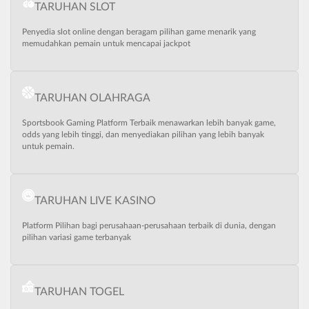
TARUHAN SLOT
Penyedia slot online dengan beragam pilihan game menarik yang
memudahkan pemain untuk mencapai jackpot
TARUHAN OLAHRAGA
Sportsbook Gaming Platform Terbaik menawarkan lebih banyak game,
odds yang lebih tinggi, dan menyediakan pilihan yang lebih banyak
untuk pemain.
TARUHAN LIVE KASINO
Platform Pilihan bagi perusahaan-perusahaan terbaik di dunia, dengan
pilihan variasi game terbanyak
TARUHAN TOGEL