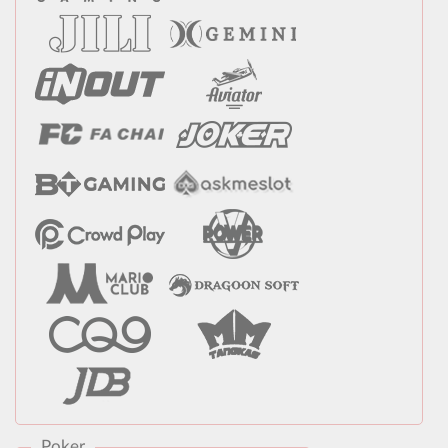
Poker