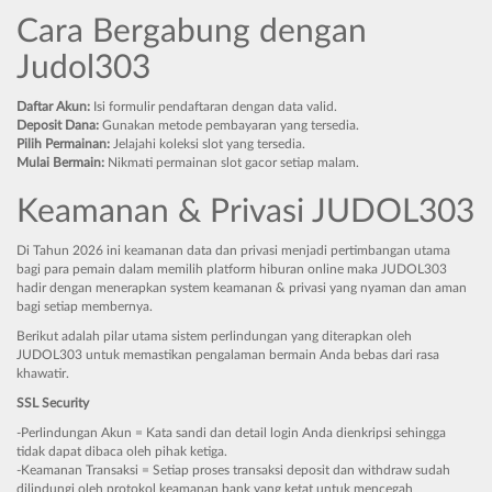
Cara Bergabung dengan
Judol303
Daftar Akun:
Isi formulir pendaftaran dengan data valid.
Deposit Dana:
Gunakan metode pembayaran yang tersedia.
Pilih Permainan:
Jelajahi koleksi slot yang tersedia.
Mulai Bermain:
Nikmati permainan slot gacor setiap malam.
Keamanan & Privasi JUDOL303
Di Tahun 2026 ini keamanan data dan privasi menjadi pertimbangan utama
bagi para pemain dalam memilih platform hiburan online maka JUDOL303
hadir dengan menerapkan system keamanan & privasi yang nyaman dan aman
bagi setiap membernya.
Berikut adalah pilar utama sistem perlindungan yang diterapkan oleh
JUDOL303 untuk memastikan pengalaman bermain Anda bebas dari rasa
khawatir.
SSL Security
-Perlindungan Akun = Kata sandi dan detail login Anda dienkripsi sehingga
tidak dapat dibaca oleh pihak ketiga.
-Keamanan Transaksi = Setiap proses transaksi deposit dan withdraw sudah
dilindungi oleh protokol keamanan bank yang ketat untuk mencegah