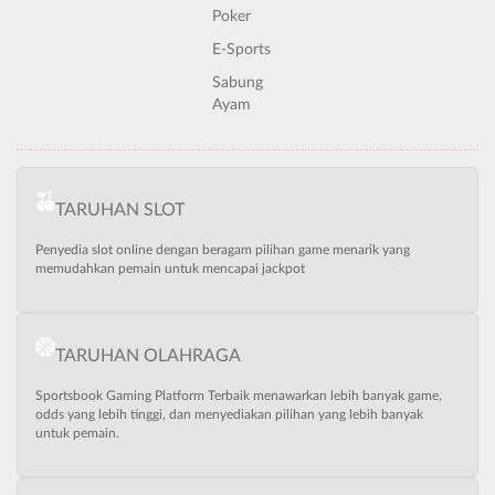
Poker
E-Sports
Sabung
Ayam
TARUHAN SLOT
Penyedia slot online dengan beragam pilihan game menarik yang
memudahkan pemain untuk mencapai jackpot
TARUHAN OLAHRAGA
Sportsbook Gaming Platform Terbaik menawarkan lebih banyak game,
odds yang lebih tinggi, dan menyediakan pilihan yang lebih banyak
untuk pemain.