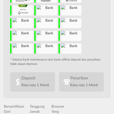
* Selama bank maintenance dan bank offline deposit dan penarikan
tidak dapat diproses
Deposit
Penarikan
Rata-rata 1 Menit
Rata-rata 1 Menit
Bersertifikasi
Tanggung
Browser
Dari
Jawab
Yang