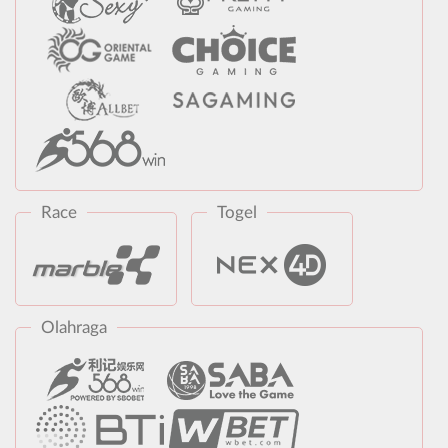
Race
Togel
Olahraga