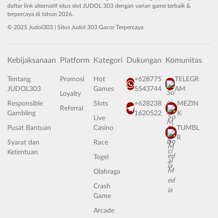
daftar link alternatif situs slot JUDOL 303 dengan varian game terbaik &
terpercaya di tahun 2026.
© 2025 Judol303 | Situs Judol 303 Gacor Terpercaya
Kebijaksanaan
Platform
Kategori
Dukungan
Komunitas
Tentang
Promosi
Hot
+628775
TELEGR
JUDOL303
Games
5543744
AM
Loyalty
Responsible
Slots
+628238
MEZIN
Referral
Gambling
1620522
K
Live
Pusat Bantuan
Casino
TUMBL
R
Syarat dan
Race
Ketentuan
Togel
Olahraga
Crash
Game
Arcade