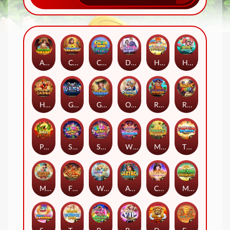
Aztec Rush Bonanza
Cleopatra's Treasure
Colour Game Mega Bonus
Dear Senpai
HEAVENLY FEAST WITH WUKONG
Hippo Splash
Hunk Cai Shen
Gems of Valhalla
Gold Rush Bonanza
Olympus Fortune
REDBEARD TREASURE
Rooster Blitz
Pedas Gila
Sugar Blast
Sugar Blast Frenzy
WILD WITCH SUGAR BONANZA
MAYA TEMPLE OF FORTUNE
TOMYUM BONANZA
Mahjong Beauty
Flame of Fortune
Wonder Ace
Aztec Fortune
Cleopatra's Fortune Ways
Mahjong Dragon Ways