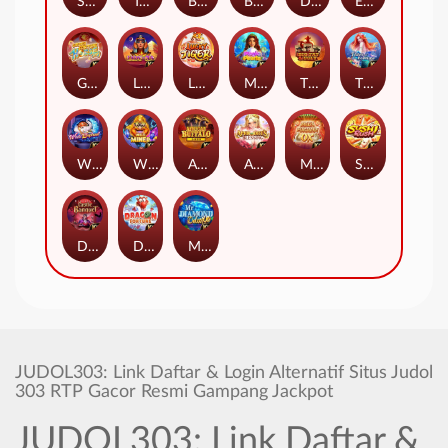
Sugar Candy Bonanza
Treasures of Olympus 1000
BREAK THE BANK
BUNNY VIP NIGHT
DIAMOND KING
EYES OF RA
GOLDEN FORTUNE HORSE
LADY OF RA
LUCKY TIGER
MAGIC PEARLS
THE BIG THE FAT THE UGLY
TIDES OF FORTUNE
WHITE ELEPHANT
WILD MINER
AFRICAN BUFFALO 5000
APHRODITE’S BLESSING
MEGA FORTUNE OX
SUSHI RUSH
DRACULA’S CASTLE BANQUET
DRAGON FORTUNE
MR DIAMOND DELUXE
JUDOL303: Link Daftar & Login Alternatif Situs Judol
303 RTP Gacor Resmi Gampang Jackpot
JUDOL303: Link Daftar &