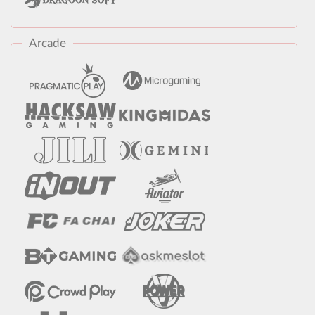
Arcade