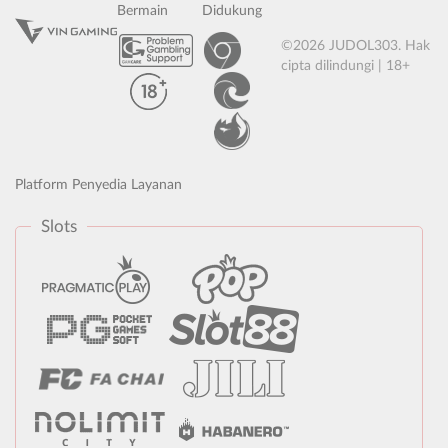
Bermain
Didukung
©2026 JUDOL303. Hak
cipta dilindungi | 18+
Platform Penyedia Layanan
Slots