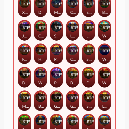
RTP
94%
RTP
93%
RTP
94%
RTP
89%
RTP
82%
RTP
79%
XiYangYang
Dabanggg
Magic Lamp
Cricket King 18
Elf Bingo
Bone Fortune
RTP
82%
RTP
81%
RTP
84%
RTP
93%
RTP
82%
RTP
98%
Jungle King
Crazy FaFaFa
Sin City
Legacy of Egypt
Lucky Goldbricks
Wild Ace
RTP
86%
RTP
90%
RTP
80%
RTP
91%
RTP
92%
RTP
80%
FortunePig
Hot Chilli
Party Night
Candy Baby
Super Rich
Witches Night
RTP
85%
RTP
87%
RTP
81%
RTP
87%
RTP
98%
RTP
83%
Bao boon chin
Wild Racer
Party Star
Book of Gold
Fortune Gems 3
War Of Dragons
RTP
93%
RTP
95%
RTP
80%
RTP
86%
RTP
90%
RTP
81%
Master Tiger
Bonus Hunter
God Of Martial
Golden Joker
SevenSevenSeven
Lucky Coming
RTP
96%
RTP
94%
RTP
91%
RTP
81%
RTP
91%
RTP
88%