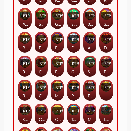
Fortune Gems 500
Clover Coins 3x3
Fortune Coins 2
Cash Coin
Jackpot Joker FEVER
ROMA X 10000
RTP
97%
RTP
98%
RTP
95%
RTP
89%
RTP
82%
RTP
81%
Aztec Priestess
Super Ace
Golden Empire
Super Ace Joker
3 Charge Buffalo
3 Coin Wild Horse
RTP
85%
RTP
97%
RTP
96%
RTP
84%
RTP
97%
RTP
92%
Roma X Deluxe
Fortune Coins
Fortune Gems 2
Fortune Monkey
Ali Baba
Devil Fire
RTP
83%
RTP
91%
RTP
98%
RTP
84%
RTP
97%
RTP
83%
3 LUCKY LION
Charge Buffalo
Fortune Gems
GOLDEN EMPIRE 2
SUPER MAHJONG
Boxing King
RTP
93%
RTP
97%
RTP
96%
RTP
81%
RTP
84%
RTP
90%
RomaX
Crazy777
Mega Ace
Pharaoh Treasure
Fengshen
Jili Caishen
RTP
91%
RTP
83%
RTP
87%
RTP
90%
RTP
91%
RTP
80%
Shanghai Beauty
Gold Rush
Coin Tree
Treasure Quest
Mayan Empire
Lucky Jaguar