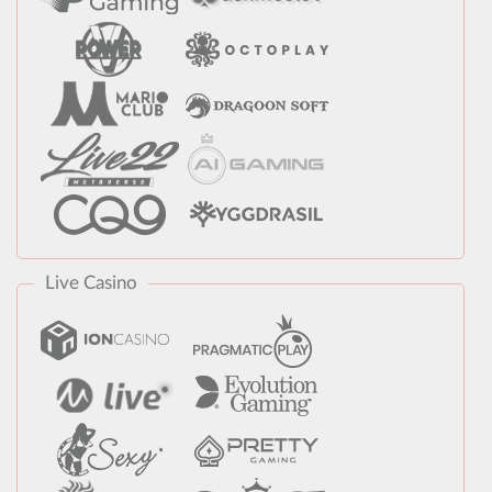
Live Casino