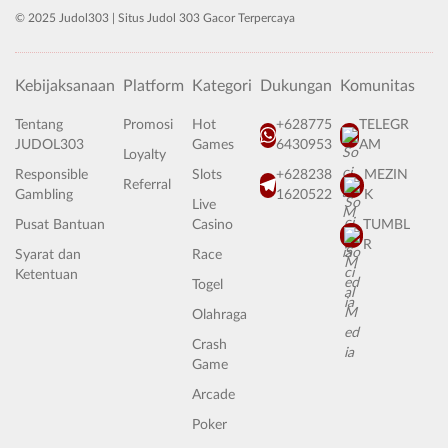
© 2025 Judol303 | Situs Judol 303 Gacor Terpercaya
Kebijaksanaan
Platform
Kategori
Dukungan
Komunitas
Tentang
Promosi
Hot
+628775
TELEGR
JUDOL303
Games
6430953
AM
Loyalty
Responsible
Slots
+628238
MEZIN
Referral
Gambling
1620522
K
Live
Pusat Bantuan
Casino
TUMBL
R
Syarat dan
Race
Ketentuan
Togel
Olahraga
Crash
Game
Arcade
Poker