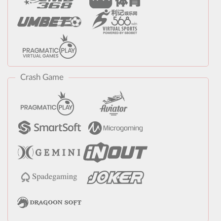
Crash Game