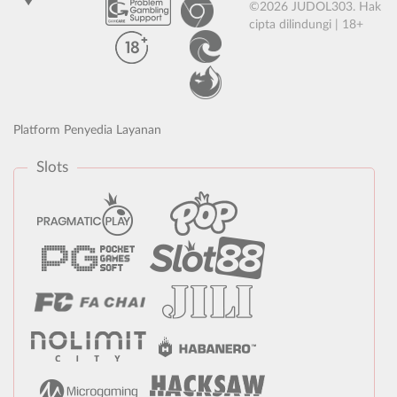
©2026 JUDOL303. Hak
cipta dilindungi | 18+
Platform Penyedia Layanan
Slots