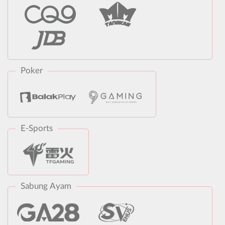
Poker
E-Sports
Sabung Ayam