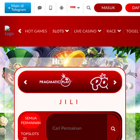
Main di
MASUK
DAF
Telegram
IDR
12,678,283,
HOT GAMES
SLOTS
LIVE CASINO
RACE
TOGEL
JILI
SEMUA
PERMAINAN
TOP
SLOTS
20