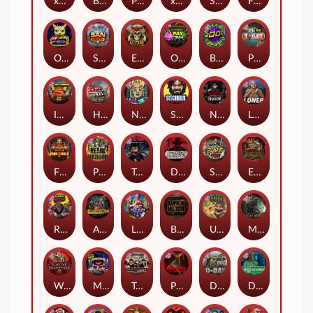
xWays Hoarder 2
Blood & Shadow
Punk Rocker 2
xWays Hoarder xSplit
Serial
Flight Mode
Outsourced
San Quentin xWays
El Pasa Gunfight xNudge
Outsourced: Payday
Brick Snake 2000
Punk Toilet
Infectious 5 xWays
Home of the Brave
Nine To Five
Stockholm Syndrome
Nexus Blood & Shadow
Loner
Fire In The Hole xBomb
Pearl Harbor
True Grit Redemption
Dead, Dead, or Deader
Skate or Die
Evil Goblins xBomb
Roadkill
Apocalypse Super xNudge
Land of the Free
Bangkok Hilton
Ugliest Catch
Misery Mining
Warrior Graveyard xNudge
Munchies
Tombstone No Mercy
Possessed
D Day
Disturbed