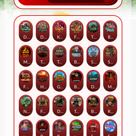
Duck Hunters
Deadwood R.I.P
Kenneth Must Die
Fire in the Hole 3
The Crypt
Brute Force: Alien Onslaught
Mental
Tombstone Slaughter
Tanked
Brute Force
Seamen
San Quentin 2: Death Row
Fire in the Hole 2
Highway to Hell
Gator Hunters
Blood & Shadow 2
Das xBoot
Mental 2
Nexus The Crypt
Folsom Prison
Dead Canary
Tombstone RIP
Beheaded
Road Rage