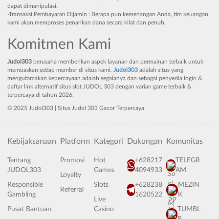
dapat dimanipulasi.
-Transaksi Pembayaran Dijamin : Berapa pun kemenangan Anda, tim keuangan
kami akan memproses penarikan dana secara kilat dan penuh.
Komitmen Kami
Judol303
berusaha memberikan aspek layanan dan permainan terbaik untuk
memuaskan setiap member di situs kami.
Judol303
adalah situs yang
mengutamakan kepercayaan adalah segalanya dan sebagai penyedia login &
daftar link alternatif situs slot JUDOL 303 dengan varian game terbaik &
terpercaya di tahun 2026.
© 2025 Judol303 | Situs Judol 303 Gacor Terpercaya
Kebijaksanaan
Platform
Kategori
Dukungan
Komunitas
Tentang
Promosi
Hot
+628217
TELEGR
JUDOL303
Games
4094933
AM
Loyalty
Responsible
Slots
+628238
MEZIN
Referral
Gambling
1620522
K
Live
Pusat Bantuan
Casino
TUMBL