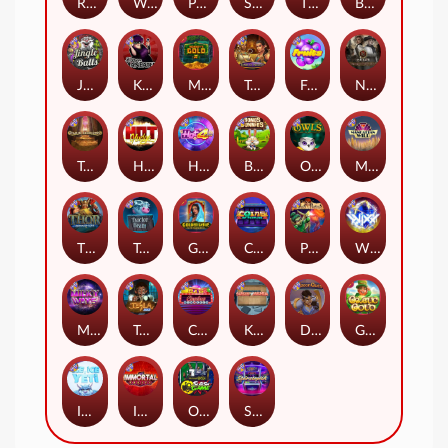
Remember Gulag
Walk of Shame
Poison Eve
Space Donkey
The Rave
Book Of Shadows
Jingle Balls
Karen Maneater
Monkey's Gold xPays
Tomb of Nefertiti
Fruits
Nexus Tombstone RIP
Tomb of Akhenaten
Hot Nudge
Hot 4 Cash
Bonus Bunnies
Owls
Manhattan Goes Wild
Thor: Hammer Time
Tractor Beam
Golden Genie And The Walking Wilds
Coins of Fortune
Pixies vs Pirates
WiXX
Milky Ways
Tesla Jolt
Casino Win Spin
Kitchen Drama: Sushi Mania
Dungeon Quest
Gaelic Gold
Ice Ice Yeti
Immortal Fruits
Outsourced: Slash Game
Starstruck