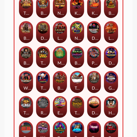
The Border
Bushido Way xNudge
Nexus Fire In The Hole xBomb
Kill Em All
Kiss My Chainsaw
Blood Diamond
Buffalo Hunter
Dead Men Walking
Legion X
Nexus Outsourced
Devil's Crossroad
Little Bighorn
Bounty Hunters xNudge®
Tsar Wars
Mayan Magic Wildfire
Benji Killed in Vegas
Punk Rocker
DJ Psycho
Whacked
The Creepy Carnival
Barbarian Fury
Tombstone
Deadwood xNudge
Gluttony
The Cage
Rock Bottom
East Coast Vs West Coast
True kult
Dragon Tribe
Harlequin Carnival