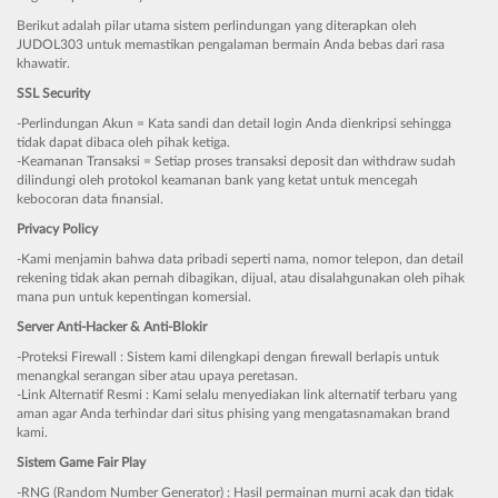
Berikut adalah pilar utama sistem perlindungan yang diterapkan oleh
JUDOL303 untuk memastikan pengalaman bermain Anda bebas dari rasa
khawatir.
SSL Security
-Perlindungan Akun = Kata sandi dan detail login Anda dienkripsi sehingga
tidak dapat dibaca oleh pihak ketiga.
-Keamanan Transaksi = Setiap proses transaksi deposit dan withdraw sudah
dilindungi oleh protokol keamanan bank yang ketat untuk mencegah
kebocoran data finansial.
Privacy Policy
-Kami menjamin bahwa data pribadi seperti nama, nomor telepon, dan detail
rekening tidak akan pernah dibagikan, dijual, atau disalahgunakan oleh pihak
mana pun untuk kepentingan komersial.
Server Anti-Hacker & Anti-Blokir
-Proteksi Firewall : Sistem kami dilengkapi dengan firewall berlapis untuk
menangkal serangan siber atau upaya peretasan.
-Link Alternatif Resmi : Kami selalu menyediakan link alternatif terbaru yang
aman agar Anda terhindar dari situs phising yang mengatasnamakan brand
kami.
Sistem Game Fair Play
-RNG (Random Number Generator) : Hasil permainan murni acak dan tidak