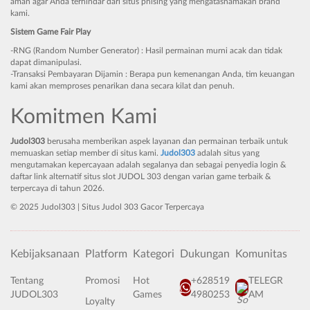
aman agar Anda terhindar dari situs phising yang mengatasnamakan brand
kami.
Sistem Game Fair Play
-RNG (Random Number Generator) : Hasil permainan murni acak dan tidak
dapat dimanipulasi.
-Transaksi Pembayaran Dijamin : Berapa pun kemenangan Anda, tim keuangan
kami akan memproses penarikan dana secara kilat dan penuh.
Komitmen Kami
Judol303
berusaha memberikan aspek layanan dan permainan terbaik untuk
memuaskan setiap member di situs kami.
Judol303
adalah situs yang
mengutamakan kepercayaan adalah segalanya dan sebagai penyedia login &
daftar link alternatif situs slot JUDOL 303 dengan varian game terbaik &
terpercaya di tahun 2026.
© 2025 Judol303 | Situs Judol 303 Gacor Terpercaya
Kebijaksanaan
Platform
Kategori
Dukungan
Komunitas
Tentang
Promosi
Hot
+628519
TELEGR
JUDOL303
Games
4980253
AM
Loyalty