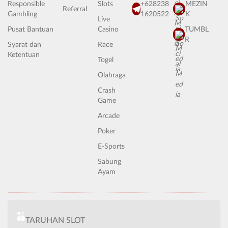
Responsible
Slots
+628238
MEZIN
Referral
Gambling
1620522
K
Live
Pusat Bantuan
Casino
TUMBL
R
Syarat dan
Race
Ketentuan
Togel
Olahraga
Crash
Game
Arcade
Poker
E-Sports
Sabung
Ayam
TARUHAN SLOT