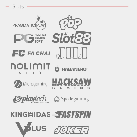
Slots