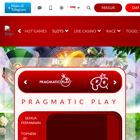
Main di
MASUK
DAF
Telegram
IDR
12,741,271,
HOT GAMES
SLOTS
LIVE CASINO
RACE
TOGEL
PRAGMATIC PLAY
SEMUA
PERMAINAN
TOP
NEW
20