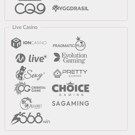
Live Casino