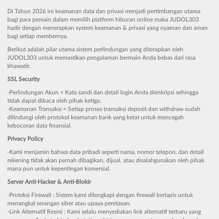
Di Tahun 2026 ini keamanan data dan privasi menjadi pertimbangan utama
bagi para pemain dalam memilih platform hiburan online maka JUDOL303
hadir dengan menerapkan system keamanan & privasi yang nyaman dan aman
bagi setiap membernya.
Berikut adalah pilar utama sistem perlindungan yang diterapkan oleh
JUDOL303 untuk memastikan pengalaman bermain Anda bebas dari rasa
khawatir.
SSL Security
-Perlindungan Akun = Kata sandi dan detail login Anda dienkripsi sehingga
tidak dapat dibaca oleh pihak ketiga.
-Keamanan Transaksi = Setiap proses transaksi deposit dan withdraw sudah
dilindungi oleh protokol keamanan bank yang ketat untuk mencegah
kebocoran data finansial.
Privacy Policy
-Kami menjamin bahwa data pribadi seperti nama, nomor telepon, dan detail
rekening tidak akan pernah dibagikan, dijual, atau disalahgunakan oleh pihak
mana pun untuk kepentingan komersial.
Server Anti-Hacker & Anti-Blokir
-Proteksi Firewall : Sistem kami dilengkapi dengan firewall berlapis untuk
menangkal serangan siber atau upaya peretasan.
-Link Alternatif Resmi : Kami selalu menyediakan link alternatif terbaru yang