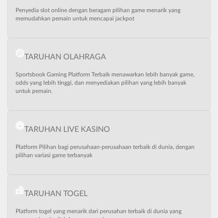
Penyedia slot online dengan beragam pilihan game menarik yang
memudahkan pemain untuk mencapai jackpot
TARUHAN OLAHRAGA
Sportsbook Gaming Platform Terbaik menawarkan lebih banyak game,
odds yang lebih tinggi, dan menyediakan pilihan yang lebih banyak
untuk pemain.
TARUHAN LIVE KASINO
Platform Pilihan bagi perusahaan-perusahaan terbaik di dunia, dengan
pilihan variasi game terbanyak
TARUHAN TOGEL
Platform togel yang menarik dari perusahan terbaik di dunia yang