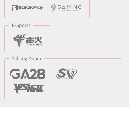
E-Sports
Sabung Ayam